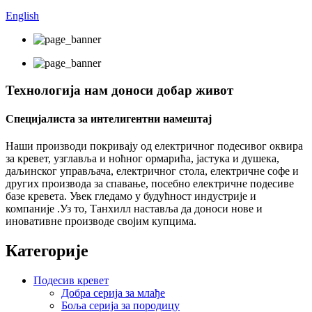
English
Технологија нам доноси добар живот
Специјалиста за интелигентни намештај
Наши производи покривају од електричног подесивог оквира
за кревет, узглавља и ноћног ормарића, јастука и душека,
даљинског управљача, електричног стола, електричне софе и
других производа за спавање, посебно електричне подесиве
базе кревета. Увек гледамо у будућност индустрије и
компаније .Уз то, Танхилл наставља да доноси нове и
иновативне производе својим купцима.
Категорије
Подесив кревет
Добра серија за млађе
Боља серија за породицу