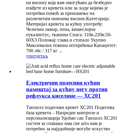
на висину која вам омогућава да безбедно
изађете из кревета или за људе којима је
потребна помоћ за преношење на
различитим нивоима висине.Категорија:
Материјал кревета за кућну употребу:
Челични оквир, пена, вишеслојни
еукалиптус, тканина Снага: 110в-220в;50-
60ХЗ Положај: глава и стопало Укупно
Максимална тежина оптерећења Капацитет:
700 лбс / 317 кг ...
упит
детаљ
Електрични подесиви кућни
намештај за кућну негу против
рефлукса киселине — ХС201
Танхилл подесиви кревет ХС201 Подесива
база кревета – Напредне контроле и
персонализација Удобан сан Танхилл ХС201
систем за спавање има све што вам је
потребно за најудобније могуће искуство