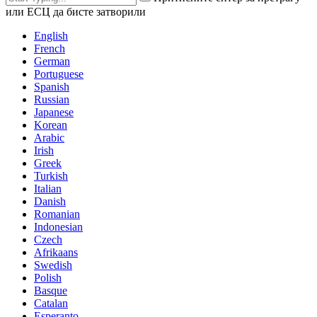
или ЕСЦ да бисте затворили
English
French
German
Portuguese
Spanish
Russian
Japanese
Korean
Arabic
Irish
Greek
Turkish
Italian
Danish
Romanian
Indonesian
Czech
Afrikaans
Swedish
Polish
Basque
Catalan
Esperanto