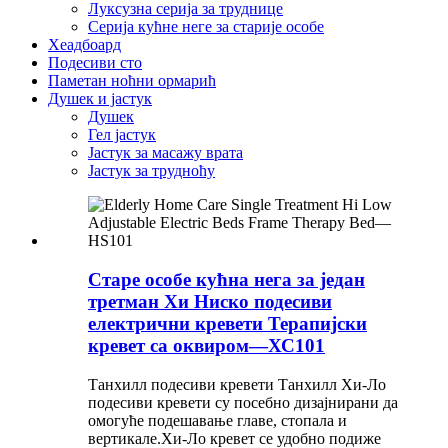
Луксузна серија за труднице
Серија кућне неге за старије особе
Хеадбоард
Подесиви сто
Паметан ноћни ормарић
Душек и јастук
Душек
Гел јастук
Јастук за масажу врата
Јастук за трудноћу
Старе особе кућна нега за један
третман Хи Ниско подесиви
електрични кревети Терапијски
кревет са оквиром—ХС101
Танхилл подесиви кревети Танхилл Хи-Ло
подесиви кревети су посебно дизајнирани да
омогуће подешавање главе, стопала и
вертикале.Хи-Ло кревет се удобно подиже