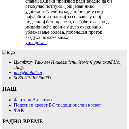
спавања.Сваки производ ради заједно да би
откључао потпуно „још један ниво
удобности“.Једном када пронађете свој
најудобнији положај за спавање у овој
подесивој бази кревета, осећаћете се као да
мишићи леђа добијају дуго очекивано
ублажавање болова, побољшан проток
ваздуха помаже вам...
упит
детаљ
Цхангзхоу Танхилл Интеллигент Хоме Фурнисхинг Цо.,
Лтд.
info@tanhill.cn
0086-519-85256003
НАШ
Фацтори Адвантаге
Подесиви кревет ВС традиционални кревет
ФАК
РАДНО ВРЕМЕ