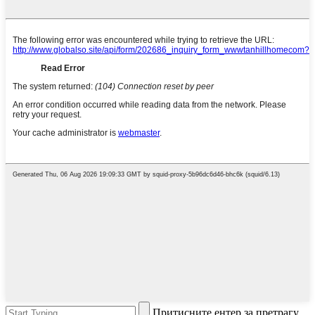
Притисните ентер за претрагу