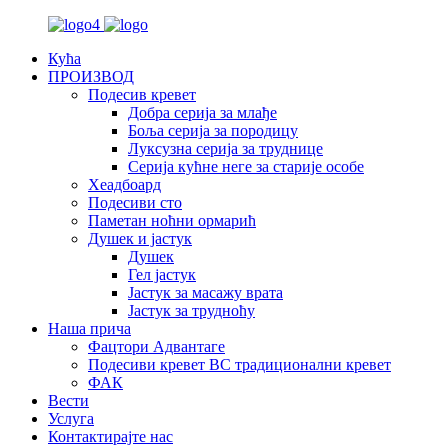
Кућа
ПРОИЗВОД
Подесив кревет
Добра серија за млађе
Боља серија за породицу
Луксузна серија за труднице
Серија кућне неге за старије особе
Хеадбоард
Подесиви сто
Паметан ноћни ормарић
Душек и јастук
Душек
Гел јастук
Јастук за масажу врата
Јастук за трудноћу
Наша прича
Фацтори Адвантаге
Подесиви кревет ВС традиционални кревет
ФАК
Вести
Услуга
Контактирајте нас