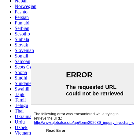
Nepali
Norwegian
Pashto
Persian
Punjabi
Serbian
Sesotho
Sinhala
Slovak
Slovenian
Somali
Samoan
Scots Gaelic
Shona
Sindhi
Sundanese
Swahili
Tajik
Tamil
Telugu
Thai
Ukrainian
Urdu
Uzbek
Vietnamese