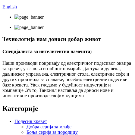
English
Технологија нам доноси добар живот
Специјалиста за интелигентни намештај
Наши производи покривају од електричног подесивог оквира
за кревет, узглавља и ноћног ормарића, јастука и душека,
даљинског управљача, електричног стола, електричне софе и
других производа за спавање, посебно електричне подесиве
базе кревета. Увек гледамо у будућност индустрије и
компаније .Уз то, Танхилл наставља да доноси нове и
иновативне производе својим купцима.
Категорије
Подесив кревет
Добра серија за млађе
Боља серија за породицу