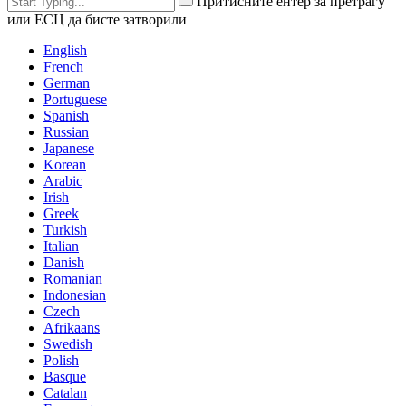
Притисните ентер за претрагу
или ЕСЦ да бисте затворили
English
French
German
Portuguese
Spanish
Russian
Japanese
Korean
Arabic
Irish
Greek
Turkish
Italian
Danish
Romanian
Indonesian
Czech
Afrikaans
Swedish
Polish
Basque
Catalan