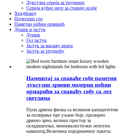
Луксузна серија за труднице
Серија кућне неге за старије особе
Хеадбоард
Подесиви сто
Паметан ноћни ормарић
Душек и јастук
Душек
Гел јастук
Јастук за масажу врата
Јастук за трудноћу
Намештај за спаваће собе паметни
луксузни дрвени модерни ноћни
ормарићи за спаваћу собу са лед
светлима
Пуна дрвена фиока са великим капацитетом
за полирање пре уљане боје, прозирно
дрвено зрно, велики простор за
складиштење, минималистички лепотни
намештај.Величина појединачног пакета: