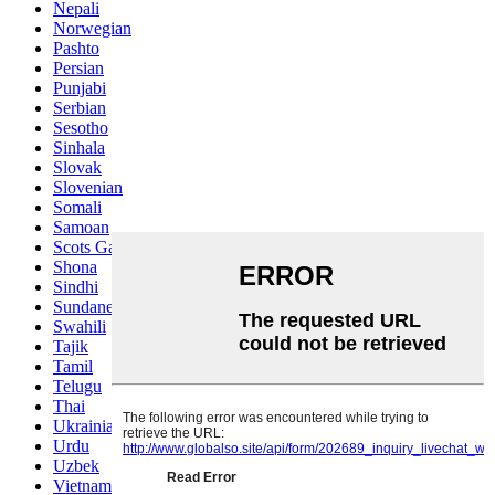
Nepali
Norwegian
Pashto
Persian
Punjabi
Serbian
Sesotho
Sinhala
Slovak
Slovenian
Somali
Samoan
Scots Gaelic
Shona
Sindhi
Sundanese
Swahili
Tajik
Tamil
Telugu
Thai
Ukrainian
Urdu
Uzbek
Vietnamese