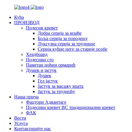
Кућа
ПРОИЗВОД
Подесив кревет
Добра серија за млађе
Боља серија за породицу
Луксузна серија за труднице
Серија кућне неге за старије особе
Хеадбоард
Подесиви сто
Паметан ноћни ормарић
Душек и јастук
Душек
Гел јастук
Јастук за масажу врата
Јастук за трудноћу
Наша прича
Фацтори Адвантаге
Подесиви кревет ВС традиционални кревет
ФАК
Вести
Услуга
Контактирајте нас