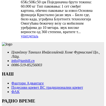
65Кс50Кс50 цм Појединачна бруто тежина:
60.000 кг Тип паковања: 1 сет смеђег
картона, обично паковање за извоз Основна
функција Кристално јасан звук – Било где,
било када, уграђена Блуетоотх технологија
Омогућава бежичну везу са мобилним
уређајима до 10 метара. звук високе
верности од 360 степени, вратите т...
упит
детаљ
Цхангзхоу Танхилл Интеллигент Хоме Фурнисхинг Цо.,
Лтд.
info@tanhill.cn
0086-519-85256003
НАШ
Фацтори Адвантаге
Подесиви кревет ВС традиционални кревет
ФАК
РАДНО ВРЕМЕ