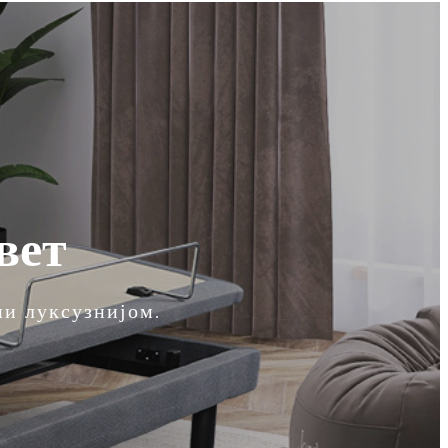
вет
ни луксузнијом.