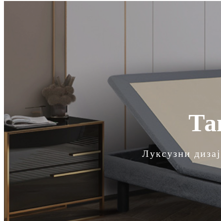
Та
Луксузни дизај