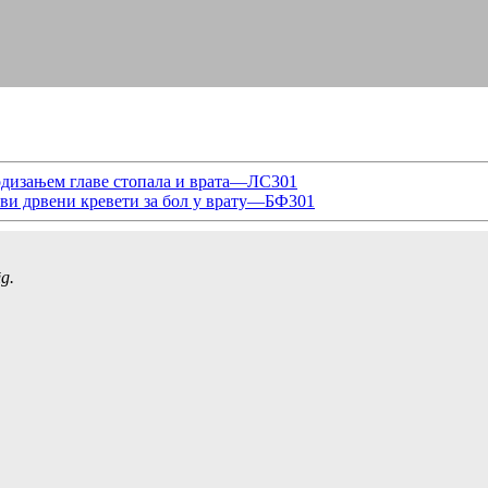
подизањем главе стопала и врата—ЛС301
иви дрвени кревети за бол у врату—БФ301
д.