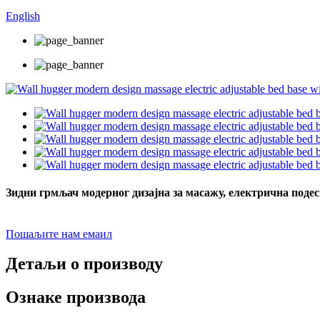
English
Зидни грмљач модерног дизајна за масажу, електрична под
Пошаљите нам емаил
Детаљи о производу
Ознаке производа