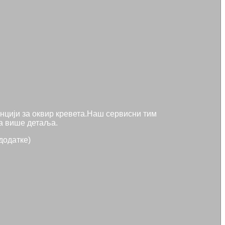
анцији за оквир кревета.Наш сервисни тим
за више детаља.
додатке)