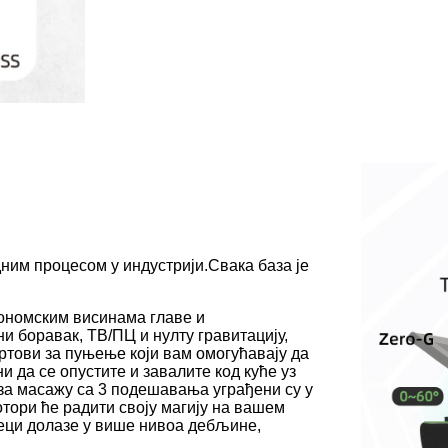
им процесом у индустрији.Свака база је
гономским висинама главе и
 боравак, ТВ/ПЦ и нулту гравитацију,
тови за пуњење који вам омогућавају да
и да се опустите и завалите код куће уз
 за масажу са 3 подешавања уграђени су у
отори ће радити своју магију на вашем
шеци долазе у више нивоа дебљине,