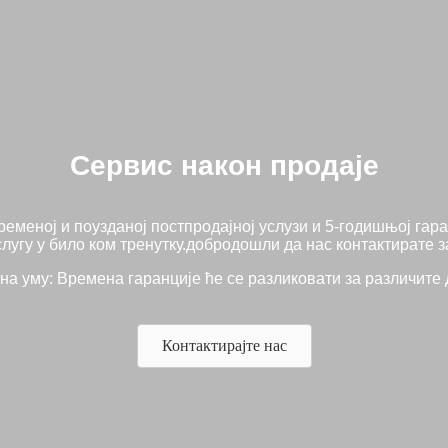
Сервис након продаје
ременој и поузданој постпродајној услузи и 5-годишњој гар
лугу у било ком тренутку.добродошли да нас контактирате 
 на уму: Времена гаранције ће се разликовати за различите 
Контактирајте нас