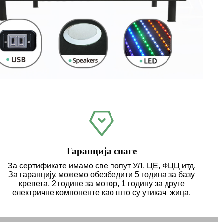
Гаранција снаге
За сертификате имамо све попут УЛ, ЦЕ, ФЦЦ итд.
За гаранцију, можемо обезбедити 5 година за базу
кревета, 2 године за мотор, 1 годину за друге
електричне компоненте као што су утикач, жица.