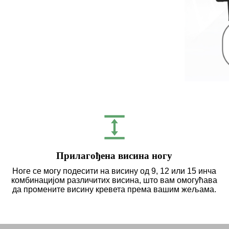
Прилагођена висина ногу
Ноге се могу подесити на висину од 9, 12 или 15 инча
комбинацијом различитих висина, што вам омогућава
да промените висину кревета према вашим жељама.