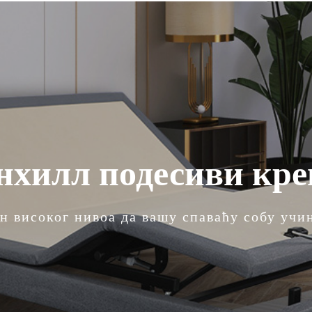
нхилл подесиви кре
н високог нивоа да вашу спаваћу собу учи