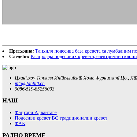
Претходна:
Танхилл подесива база кревета са лумбалним 
Следећи:
Распродаја подесивих кревета, електрични склоп
Цхангзхоу Танхилл Интеллигент Хоме Фурнисхинг Цо., Лт
info@tanhill.cn
0086-519-85256003
НАШ
Фацтори Адвантаге
Подесиви кревет ВС традиционални кревет
ФАК
РАДНО ВРЕМЕ