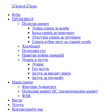
Кућа
ПРОИЗВОД
Подесив кревет
Добра серија за млађе
Боља серија за породицу
Луксузна серија за труднице
Серија кућне неге за старије особе
Хеадбоард
Подесиви сто
Паметан ноћни ормарић
Душек и јастук
Душек
Гел јастук
Јастук за масажу врата
Јастук за трудноћу
Наша прича
Фацтори Адвантаге
Подесиви кревет ВС традиционални кревет
ФАК
Вести
Услуга
Контактирајте нас