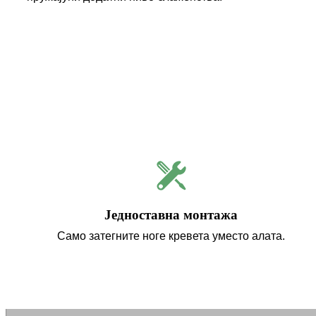
Једноставна монтажа
Само затегните ноге кревета уместо алата.