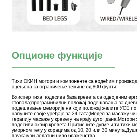
Опционе функције
Тихи ОКИН мотори и компоненте са водећим производн
оцењена за ограничење тежине од 800 фунти.
Вхиспер тиха подесива база кревета са одвојеним ер
стопала;програмибилни положај подешавања за дневни
подешавање меморије на који положај желите;УСБ пор
напуните своје уређаје за 24 сата;Модел за масажу чин
терапију масаже у кревету на крају дугог дана.Мотори
подесиви оквир кревета.Притисните дугме и ти тихи м
уморном телу у корацима од 10, 20 или 30 минута.Ду
пружајући додатни ниво блаженства.