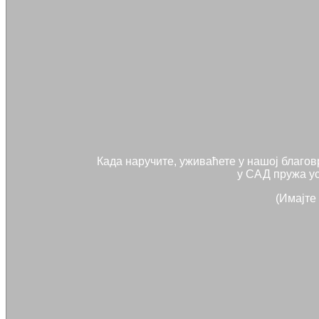
Када наручите, уживаћете у нашој благов
у САД пружа ус
(Имајте