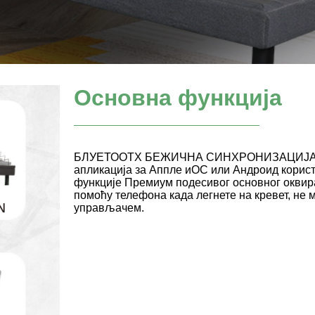
Основна функција
БЛУЕТООТХ БЕЖИЧНА СИНХРОНИЗАЦИЈА за в
апликација за Аппле иОС или Андроид корис
функције Премиум подесивог основног оквира
помоћу телефона када легнете на кревет, не
управљачем.